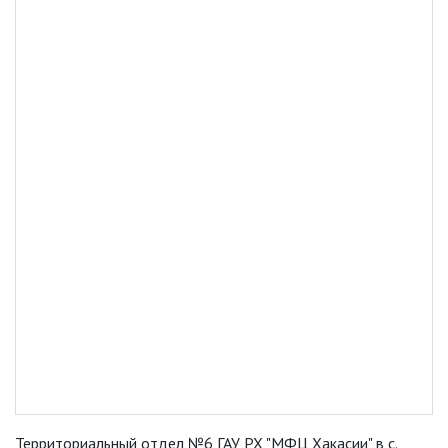
Территориальный отдел №6 ГАУ РХ "МФЦ Хакасии" в с.