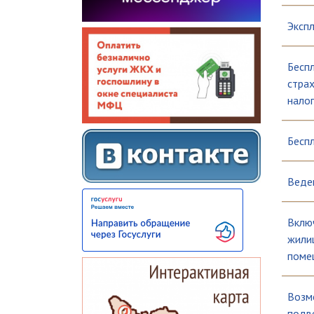
Экспл
Бесп
страх
налог
Бесп
Веде
Вклю
жили
поме
Возм
подв