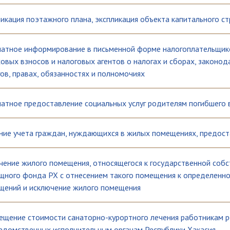
икация поэтажного плана, экспликация объекта капитального с
латное информирование в письменной форме налогоплательщико
овых взносов и налоговых агентов о налогах и сборах, законод
ов, правах, обязанностях и полномочиях
латное предоставление социальных услуг родителям погибшего 
ние учета граждан, нуждающихся в жилых помещениях, предост
чение жилого помещения, относящегося к государственной собс
щного фонда РХ с отнесением такого помещения к определенн
щений и исключение жилого помещения
ещение стоимости санаторно-курортного лечения работникам р
едомственных исполнительным органам Республики Хакасия