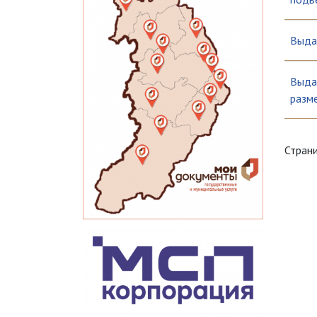
Выда
Выда
разме
Стран