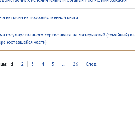
ча выписки из похозяйственной книги
ча государственного сертификата на материнский (семейный) к
ре (оставшейся части)
ицы:
1
2
3
4
5
...
26
След.