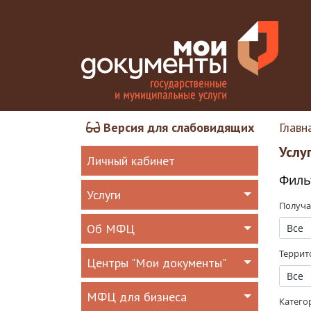
Версия для слабовидящих
Главн
Услу
Личный кабинет
Филь
Услуги
Получа
Об МФЦ
Все
Террит
Центры "Мои документы"
Все
МФЦ для бизнеса
Катего