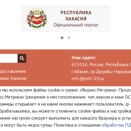
Наш адрес:
655016, Россия, Республика 
доставления
г.Абакан, пр.Дружбы Народов
лики Хакасия
mfc@mfc-19.ru
 мы используем файлы cookie и сервис «Яндекс.Метрика». Прод
с.Метрика» (сведения о местоположении; тип, версия и язык ОС;
траницы открывает и на какие кнопки нажимает пользователь; i
брабатывались, вы можете отключить cookie-файлы в настройка
нение настроек следует выполнить для каждого браузера и устро
та могут быть недоступны. Политика в отношении
обработки П