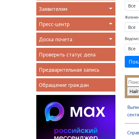
Все
Заявителям
Жизнен
Пресс-центр
Все
Доска почета
Ведомс
Все
Проверить статус дела
Предварительная запись
Обращение граждан
Выпис
сентя
Справ