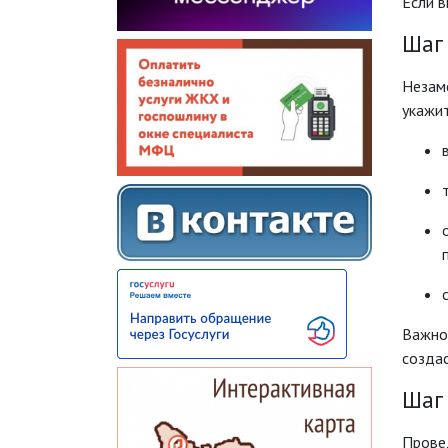
Если в
Шаг
Незам
укажи
Важно
создас
Шаг 
Прове