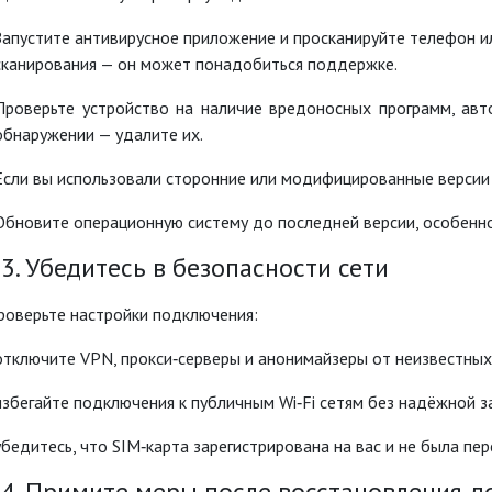
Запустите антивирусное приложение и просканируйте телефон и
сканирования — он может понадобиться поддержке.
Проверьте устройство на наличие вредоносных программ, авт
обнаружении — удалите их.
Если вы использовали сторонние или модифицированные версии 
Обновите операционную систему до последней версии, особенно
3. Убедитесь в безопасности сети
роверьте настройки подключения:
отключите VPN, прокси‑серверы и анонимайзеры от неизвестных
избегайте подключения к публичным Wi‑Fi сетям без надёжной 
убедитесь, что SIM‑карта зарегистрирована на вас и не была п
 4. Примите меры после восстановления д