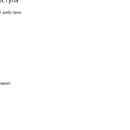
 действия:
ы
равил: