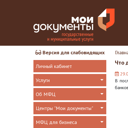
Версия для слабовидящих
Главн
Что 
Личный кабинет
29.
Услуги
В пос
банков
Об МФЦ
Центры "Мои документы"
МФЦ для бизнеса