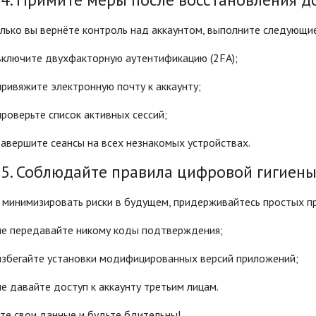
лько вы вернёте контроль над аккаунтом, выполните следующие
включите двухфакторную аутентификацию (2FA);
привяжите электронную почту к аккаунту;
проверьте список активных сессий;
завершите сеансы на всех незнакомых устройствах.
 5. Соблюдайте правила цифровой гигиен
 минимизировать риски в будущем, придерживайтесь простых п
не передавайте никому коды подтверждения;
избегайте установки модифицированных версий приложений;
не давайте доступ к аккаунту третьим лицам.
те свои данные и будьте бдительны!