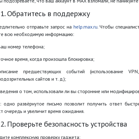
ы подозреваете, что ваш аккаунт в MAX взломали, не паникуйте
 1. Обратитесь в поддержку
едлительно отправьте запрос на
help.max.ru
. Чтобы специалис
те всю необходимую информацию:
ваш номер телефона;
точное время, когда произошла блокировка;
описание предшествующих событий (использование VPN
подозрительных сайтов и т. д.);
сведения о том, использовали ли вы сторонние или модифициров
: одно развёрнутое письмо позволит получить ответ быстр
т очередь и увеличит время ожидания.
2. Проверьте безопасность устройства
дите комплексную проверку гаджета: