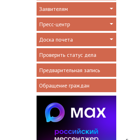
Заявителям
Пресс-центр
Доска почета
Проверить статус дела
Предварительная запись
Обращение граждан