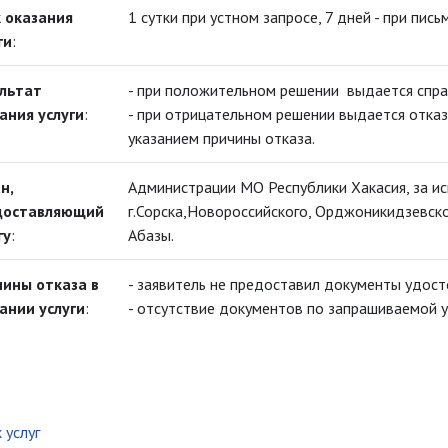
 оказания
1 сутки при устном запросе, 7 дней - при пис
ги
:
льтат
- при положительном решении выдается справ
ания услуги
:
- при отрицательном решении выдается отказ
указанием причины отказа.
н,
Администрации МО Республики Хакасия, за иск
доставляющий
г.Сорска,Новороссийского, Орджоникидзевског
гу
:
Абазы.
ины отказа в
- заявитель не предоставил документы удос
ании услуги
:
- отсутствие документов по запрашиваемой у
 услуг