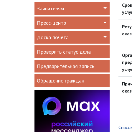
Срок
Заявителям
услу
Пресс-центр
Резу
оказ
Доска почета
Проверить статус дела
Орга
пре
Предварительная запись
услу
Обращение граждан
Прич
оказ
Список