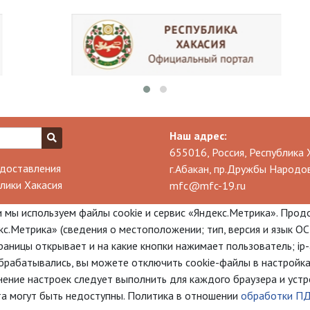
Наш адрес:
655016, Россия, Республика 
доставления
г.Абакан, пр.Дружбы Народов
лики Хакасия
mfc@mfc-19.ru
 мы используем файлы cookie и сервис «Яндекс.Метрика». Прод
с.Метрика» (сведения о местоположении; тип, версия и язык ОС;
траницы открывает и на какие кнопки нажимает пользователь; i
брабатывались, вы можете отключить cookie-файлы в настройка
нение настроек следует выполнить для каждого браузера и устро
та могут быть недоступны. Политика в отношении
обработки П