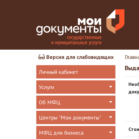
Версия для слабовидящих
Главн
Выда
Личный кабинет
Нео
Услуги
док
Об МФЦ
Центры "Мои документы"
Стои
МФЦ для бизнеса