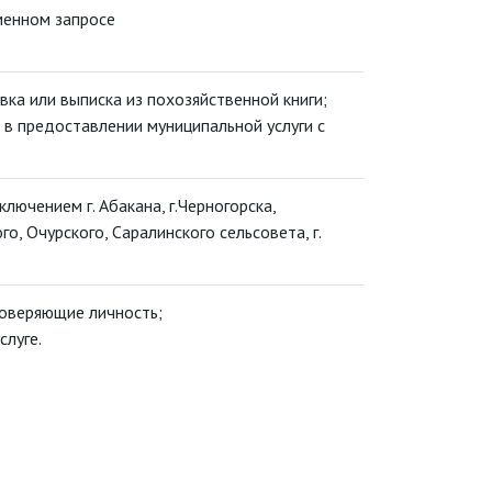
ьменном запросе
ка или выписка из похозяйственной книги;
 в предоставлении муниципальной услуги с
лючением г. Абакана, г.Черногорска,
о, Очурского, Саралинского сельсовета, г.
товеряющие личность;
слуге.